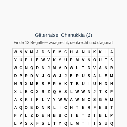
Gitterrätsel Chanukkia (J)
Finde 12 Begriffe – waagrecht, senkrecht und diagonal!
W
N
V
M
J
D
S
E
M
C
H
A
N
U
K
K
I
A
Y
U
P
I
E
W
V
K
Y
U
P
M
V
N
O
U
T
S
W
C
N
Q
D
N
J
M
V
D
W
L
T
D
V
A
N
R
D
P
R
D
V
J
O
W
J
J
E
R
U
S
A
L
E
M
N
R
X
M
E
S
F
R
A
K
T
B
U
I
U
H
D
N
X
L
E
C
X
R
Z
Q
A
S
L
W
W
N
J
T
K
P
A
X
K
I
P
L
V
Y
W
W
A
W
N
C
S
G
A
M
A
Q
O
E
D
N
R
L
I
C
H
T
E
R
F
E
S
T
F
Y
L
Z
D
E
H
B
B
C
I
E
T
D
I
B
L
P
L
P
S
X
F
S
L
T
Y
Q
L
M
T
I
I
S
U
Q