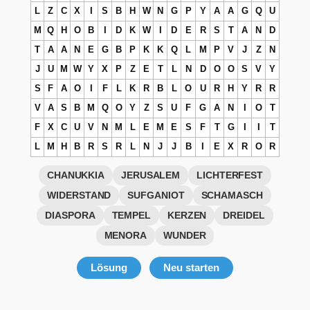
L
Z
C
X
I
S
B
H
W
N
G
P
Y
A
A
G
Q
U
M
Q
H
O
B
I
D
K
W
I
D
E
R
S
T
A
N
D
T
A
A
N
E
G
B
P
K
K
Q
L
M
P
V
J
Z
N
J
U
M
W
Y
X
P
Z
E
T
L
N
D
O
O
S
V
Y
S
F
A
O
I
F
L
K
R
B
L
O
U
R
H
Y
R
R
V
A
S
B
M
Q
O
Y
Z
S
U
F
G
A
N
I
O
T
F
X
C
U
V
N
M
L
E
M
E
S
F
T
G
I
I
T
L
M
H
B
R
S
R
L
N
J
J
B
I
E
X
R
O
R
CHANUKKIA
JERUSALEM
LICHTERFEST
WIDERSTAND
SUFGANIOT
SCHAMASCH
DIASPORA
TEMPEL
KERZEN
DREIDEL
MENORA
WUNDER
Lösung
Neu starten