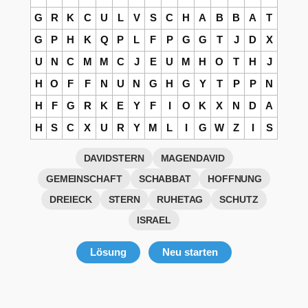
G
R
K
C
U
L
V
S
C
H
A
B
B
A
T
G
P
H
K
Q
P
L
F
P
G
G
T
J
D
X
U
N
C
M
M
C
J
E
U
M
H
O
T
H
J
H
O
F
F
N
U
N
G
H
G
Y
T
P
P
N
H
F
G
R
K
E
Y
F
I
O
K
X
N
D
A
H
S
C
X
U
R
Y
M
L
I
G
W
Z
I
S
DAVIDSTERN
MAGENDAVID
GEMEINSCHAFT
SCHABBAT
HOFFNUNG
DREIECK
STERN
RUHETAG
SCHUTZ
ISRAEL
Lösung
Neu starten