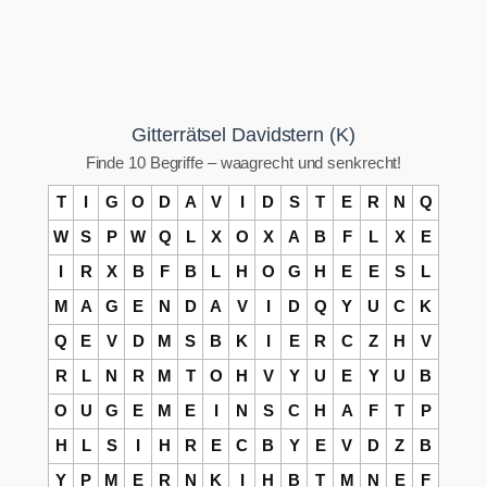
Gitterrätsel Davidstern (K)
Finde 10 Begriffe – waagrecht und senkrecht!
T
I
G
O
D
A
V
I
D
S
T
E
R
N
Q
W
S
P
W
Q
L
X
O
X
A
B
F
L
X
E
I
R
X
B
F
B
L
H
O
G
H
E
E
S
L
M
A
G
E
N
D
A
V
I
D
Q
Y
U
C
K
Q
E
V
D
M
S
B
K
I
E
R
C
Z
H
V
R
L
N
R
M
T
O
H
V
Y
U
E
Y
U
B
O
U
G
E
M
E
I
N
S
C
H
A
F
T
P
H
L
S
I
H
R
E
C
B
Y
E
V
D
Z
B
Y
P
M
E
R
N
K
I
H
B
T
M
N
E
F