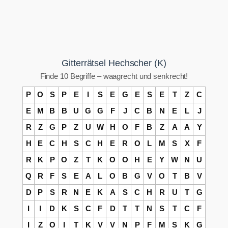
Gitterrätsel Hechscher (K)
Finde 10 Begriffe – waagrecht und senkrecht!
P
O
S
P
E
I
S
E
G
E
S
E
T
Z
C
E
M
B
B
U
G
G
F
J
C
B
N
E
L
J
R
Z
G
P
Z
U
W
H
O
F
B
Z
A
A
Y
H
E
C
H
S
C
H
E
R
O
L
M
S
X
F
R
K
P
O
Z
T
K
O
O
H
E
Y
W
N
U
Q
R
F
S
E
A
L
O
B
G
V
O
T
B
V
D
P
S
R
N
E
K
A
S
C
H
R
U
T
G
I
I
D
K
S
C
F
D
T
T
N
S
T
C
F
I
Z
O
I
T
K
V
V
N
P
F
M
S
K
G