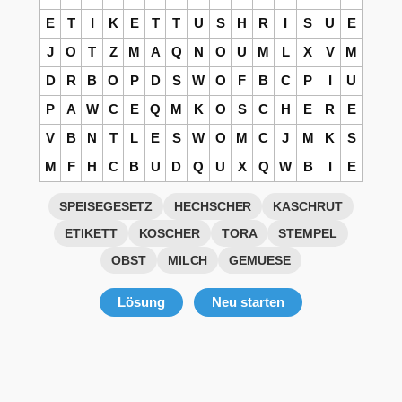
E
T
I
K
E
T
T
U
S
H
R
I
S
U
E
J
O
T
Z
M
A
Q
N
O
U
M
L
X
V
M
D
R
B
O
P
D
S
W
O
F
B
C
P
I
U
P
A
W
C
E
Q
M
K
O
S
C
H
E
R
E
V
B
N
T
L
E
S
W
O
M
C
J
M
K
S
M
F
H
C
B
U
D
Q
U
X
Q
W
B
I
E
SPEISEGESETZ
HECHSCHER
KASCHRUT
ETIKETT
KOSCHER
TORA
STEMPEL
OBST
MILCH
GEMUESE
Lösung
Neu starten